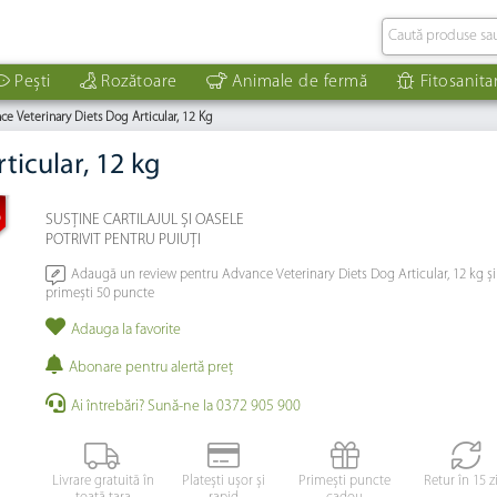
Pești
Rozătoare
Animale de fermă
Fitosanita
ce Veterinary Diets Dog Articular, 12 Kg
ticular, 12 kg
%
SUSȚINE CARTILAJUL ȘI OASELE
POTRIVIT PENTRU PUIUȚI
Adaugă un review pentru Advance Veterinary Diets Dog Articular, 12 kg și
primești 50 puncte
Adauga la favorite
Abonare pentru alertă preţ
Ai întrebări? Sună-ne la 0372 905 900
Livrare gratuită în
Platești ușor și
Primești puncte
Retur în 15 z