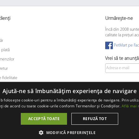
lienți
Urmărește-ne
Încă din 2008 sunt
calitate la prețuri ac
ăr
PetMart pe Fa
 plată
Vrei să te anunț
omenzilor
retur
 fidelitate
 animalelor de companie
Ajută-ne să îmbunătățim experiența de navigare
b folosește cookie-uri pentru a îmbunătăți experiența de navigare. Prin utiliz
ți de acord cu toate cookie-urile conform Termenilor și Condițiilor.
Află mai 
© 2008 - 2026 PetMart Online SRL.
0372 905 900
ACCEPTĂ TOATE
REFUZĂ TOT
MODIFICĂ PREFERINȚELE