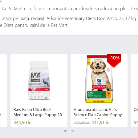
e. La PetMart este foarte important ca produsele să aducă un plus de s
2009 pe piață, regăsiți Advance Veterinary Diets Dog Articular, 12 kg la
e Diets pentru caini de la Pet Mart!
-10%
Raw Paleo Ultra Beef
Hrana uscata caini, Hill's
Or
0
Medium & Large Puppy, 10
Science Plan Canine Puppy
kg
Large Breed Chicken Value
444,50 lei
411,91 lei
54
457,68 lei
Pack, 16 kg