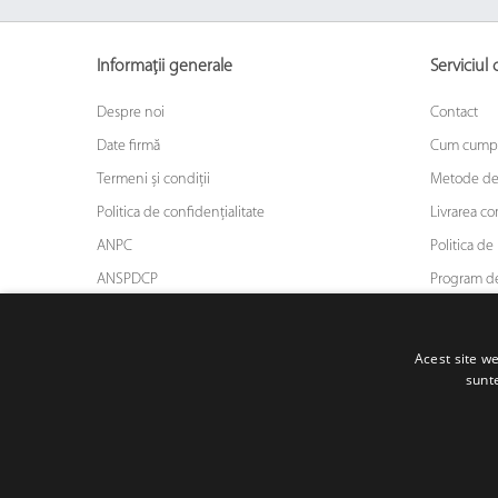
Informații generale
Serviciul c
Despre noi
Contact
Date firmă
Cum cump
Termeni și condiții
Metode de
Politica de confidențialitate
Livrarea c
ANPC
Politica de 
ANSPDCP
Program de
ODR
Asigurarea
Blog
Acest site we
sunte