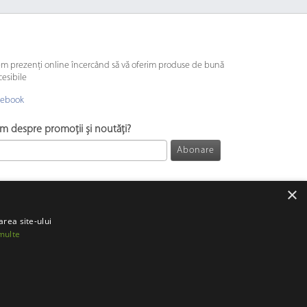
em prezenți online încercând să vă oferim produse de bună
cesibile
cebook
ăm despre promoții și noutăți?
Abonare
×
area site-ului
multe