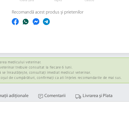
toată țara
rapid
cadou
Recomandă acest produs și prietenilor
area medicului veterinar.
eterinar trebuie consultat la fiecare 6 luni.
se înrautățește, consultați imediat medicul veterinar.
 coșul de cumpărături, confirmați ca ati înțeles recomandarile de mai sus.
maţii adiţionale
Comentarii
Livrarea și Plata