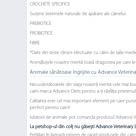
CROCHETE SPECIFICE
Susține sistemele naturale de apărare ale câinelui
PREBIOTICE
PROBIOTICE
FIBRE
*Date din teste clinice efectuate cu câini de talie medi
Animăluțele noastre merită toată dragostea pe care le
Animale sănătoase îngrijite cu Advance Veterinar
Necuvântătoarele din viața noastră merită cele mai bu
caini marca Advance Diets pentru a-ți răsfăța prietenul
Calitatea este cel mai important element pe care punem 
perfect pentru caini!
Iubitorii de animale pot comanda produsul Advance Vete
La petshop-ul din colț nu găsești Advance Veterinary D
PetMart îți livrează extrem de rapid produsele din cate