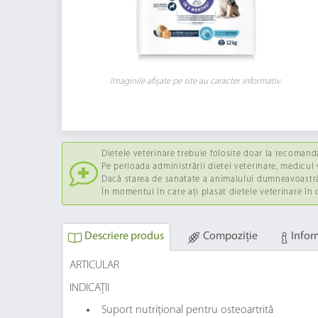
Imaginile afișate pe site au caracter informativ.
Dietele veterinare trebuie folosite doar la recomand
Pe perioada administrării dietei veterinare, medicul v
Dacă starea de sanatate a animalului dumneavoastră 
În momentul în care ați plasat dietele veterinare în
Descriere produs
Compoziție
Infor
ARTICULAR
INDICAȚII
Suport nutrițional pentru osteoartrită