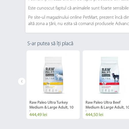
Este cunoscut faptul că animalele sunt foarte sensibil
Pe site-ul magazinului online PetMart, prezent încă din 
altă zona a țării, nu ezita să comanzi produsele Advanc
S-ar putea să îți placă
remium,
 Healthy
Raw Paleo Ultra Turkey
Raw Paleo Ultra Beef
Medium & Large Adult, 10
Medium & Large Adult, 1
kg
kg
444,49 lei
444,50 lei