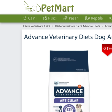
Câini
Pisici
Păsări
Reptile
Diete Veterinare Caini
Diete Veterinare Caini Advance Diets
Advan
Advance Veterinary Diets Dog Ar
-21