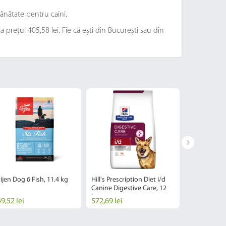
ănătate pentru caini.
 prețul 405,58 lei. Fie că ești din București sau din
ijen Dog 6 Fish, 11.4 kg
Hill's Prescription Diet i/d
Hrana Uscat
Canine Digestive Care, 12
Dog Pacifica
kg
9,52 lei
572,69 lei
422,72 lei