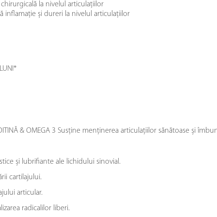
irurgicală la nivelul articulațiilor
nflamație și dureri la nivelul articulațiilor
LUNI*
 & OMEGA 3 Susține menținerea articulațiilor sănătoase și îmbună
e și lubrifiante ale lichidului sinovial.
 cartilajului.
lui articular.
area radicalilor liberi.