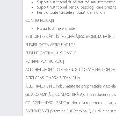
Suport nutrițional după traumă sau intervenție ch
Suport nutrițional pentru patologii care prezintă i
Pentru toate vârstele și puiuți de la 6 luni
CONTRAINDICAȚII
Nu au fost menționate
82% DINTRE CÂINI ÎȘI ÎMBUNĂTĂȚESC MOBILITATEA ÎN 2 
FLEXIBILITATEA ARTICULAȚIILOR
SUSȚINE CARTILAJUL ȘI OASELE
POTRIVIT PENTRU PUIUȚI
ACID HIALURONIC, COLAGEN, GLUCOZAMINĂ, CONDROITINĂ
ACIZI GRAȘI OMEGA 3 EPA și DHA
ACID HIALURONIC Îmbunătățește proprietățile vîscoelastic
GLUCOZAMINĂ ȘI CONDROITINĂ Ajută la reducerea uzării
COLAGEN HIDROLIZAT Contribuie la regenerarea cartilaju
ANTIOXIDANȚI (Vitamina E și Vitamina C) Ajută la neutraliz