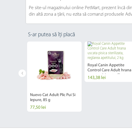
Pe site-ul magazinului online PetMart, prezent încă din 
din altă zona a țării, nu ezita să comanzi produsele Adv
S-ar putea să îți placă
-15%
DULT, Somon
Royal Canin Appetite
rale, hrana
Control Care Adult hrana
sici, 450 g
ei
uscata pisica sterilizata,
143,38 lei
reglarea apetitului, 2 kg
Nuevo Cat Adult Plic Pui Si
Iepure, 85 g
77,50 lei