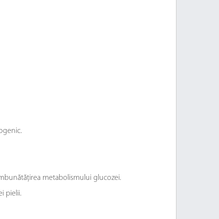
ogenic.
îmbunătățirea metabolismului glucozei.
 pielii.