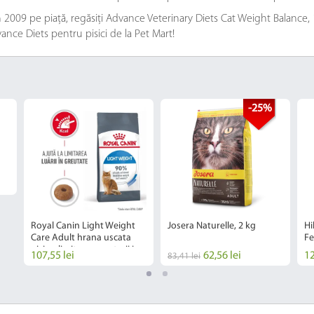
2009 pe piață, regăsiți Advance Veterinary Diets Cat Weight Balance, 1.5
ance Diets pentru pisici de la Pet Mart!
-25%
Royal Canin Light Weight
Josera Naturelle, 2 kg
Hi
Care Adult hrana uscata
Fe
pisica, limitarea cresterii in
107,55 lei
62,56 lei
12
83,41 lei
greutate, 1.5 kg