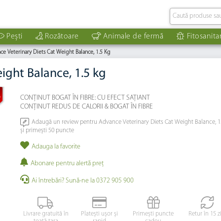
Pești
Rozătoare
Animale de fermă
Fitosanita
ce Veterinary Diets Cat Weight Balance, 1.5 Kg
ight Balance, 1.5 kg
%
CONȚINUT BOGAT ÎN FIBRE: CU EFECT SAȚIANT
CONȚINUT REDUS DE CALORII & BOGAT ÎN FIBRE
Adaugă un review pentru Advance Veterinary Diets Cat Weight Balance, 1
și primești 50 puncte
Adauga la favorite
Abonare pentru alertă preţ
Ai întrebări? Sună-ne la 0372 905 900
Livrare gratuită în
Platești ușor și
Primești puncte
Retur în 15 z