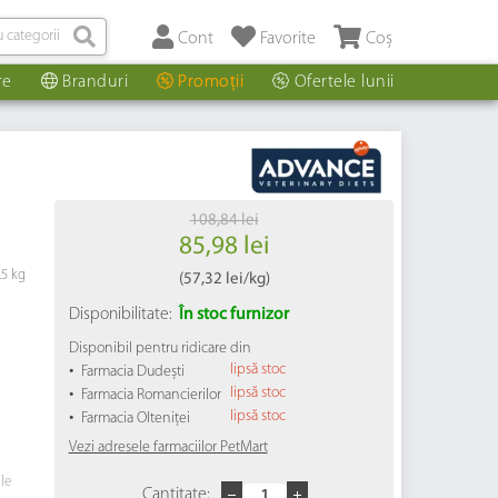
Cont
Favorite
Coș
re
Branduri
Promoții
Ofertele lunii
108,84 lei
85,98 lei
.5 kg
(
57,32 lei
/kg)
Disponibilitate:
În stoc furnizor
Disponibil pentru ridicare din
•
lipsă stoc
Farmacia Dudești
•
lipsă stoc
Farmacia Romancierilor
•
lipsă stoc
Farmacia Olteniței
Vezi adresele farmaciilor PetMart
ile
Cantitate: