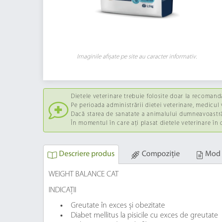
Imaginile afișate pe site au caracter informativ.
Dietele veterinare trebuie folosite doar la recomand
Pe perioada administrării dietei veterinare, medicul v
Dacă starea de sanatate a animalului dumneavoastră 
În momentul în care ați plasat dietele veterinare în
Descriere produs
Compoziție
Mod 
WEIGHT BALANCE CAT
INDICAȚII
Greutate în exces și obezitate
Diabet mellitus la pisicile cu exces de greutate