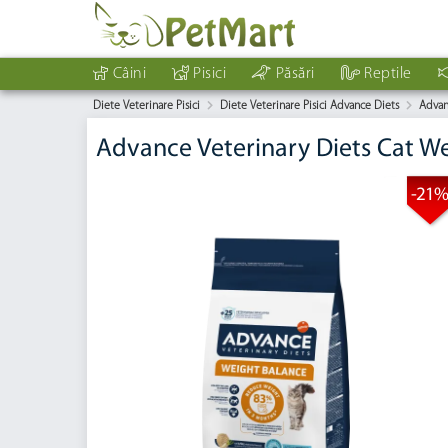
Câini
Pisici
Păsări
Reptile
Diete Veterinare Pisici
Diete Veterinare Pisici Advance Diets
Advan
Advance Veterinary Diets Cat We
-21