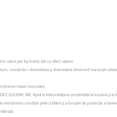
calorii per kg hrană, dar cu efect sațiant.
, crescându-i diversitatea și diversitatea devenind mai puțin obez
enținerea masei musculare.
LICEMIC MIC Ajută la îmbunătățirea senzitivității la insulină și la 
enținerea condiției pielii și blănii și a funcției de protecție a barierei
librată.