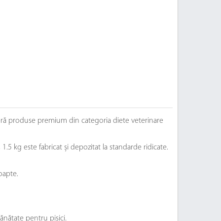
feră produse premium din categoria diete veterinare
5 kg este fabricat și depozitat la standarde ridicate.
oapte.
ănătate pentru pisici.