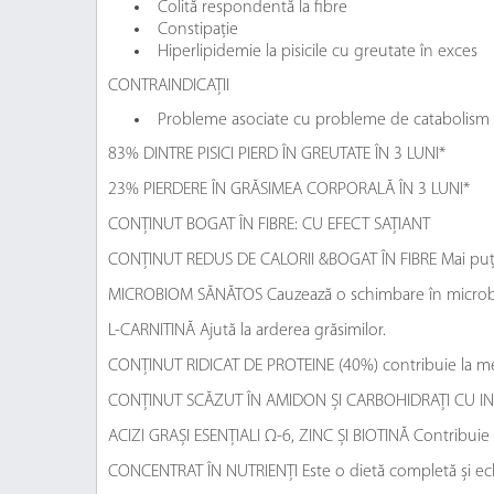
Colită respondentă la fibre
Constipație
Hiperlipidemie la pisicile cu greutate în exces
CONTRAINDICAȚII
Probleme asociate cu probleme de catabolism
83% DINTRE PISICI PIERD ÎN GREUTATE ÎN 3 LUNI*
23% PIERDERE ÎN GRĂSIMEA CORPORALĂ ÎN 3 LUNI*
CONȚINUT BOGAT ÎN FIBRE: CU EFECT SAȚIANT
CONȚINUT REDUS DE CALORII &BOGAT ÎN FIBRE Mai puține 
MICROBIOM SĂNĂTOS Cauzează o schimbare în microbiom
L-CARNITINĂ Ajută la arderea grăsimilor.
CONȚINUT RIDICAT DE PROTEINE (40%) contribuie la m
CONȚINUT SCĂZUT ÎN AMIDON ȘI CARBOHIDRAȚI CU INDICE G
ACIZI GRAȘI ESENȚIALI Ω-6, ZINC ȘI BIOTINĂ Contribuie la m
CONCENTRAT ÎN NUTRIENȚI Este o dietă completă și echi