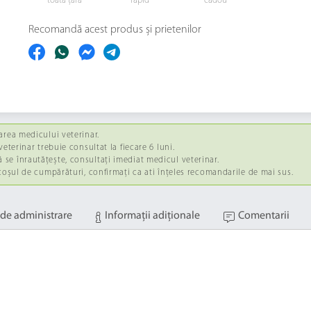
toată țara
rapid
cadou
Recomandă acest produs și prietenilor
area medicului veterinar.
eterinar trebuie consultat la fiecare 6 luni.
se înrautățește, consultați imediat medicul veterinar.
 coșul de cumpărături, confirmați ca ati înțeles recomandarile de mai sus.
de administrare
Informaţii adiţionale
Comentarii