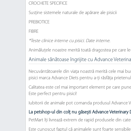
CROCHETE SPECIFICE
Susține sistemele naturale de apărare ale pisicii
PREBIOTICE
FIBRE
*Teste clinice interne cu pisici. Date interne.
Animăluțele noastre merită toată dragostea pe care le
Animale sănătoase îngrijite cu Advance Veterina
Necuvântătoarele din viața noastră merită cele mai bu
pisici marca Advance Diets pentru a-ți răsfăța prietenu
Calitatea este cel mai important element pe care punem 
Este perfect pentru pisici!
Iubitorii de animale pot comanda produsul Advance Vete
La petshop-ul din colț nu găsești Advance Veterinary D
PetMart îți livrează extrem de rapid produsele din cate
Este cunoscut faptul că animalele sunt foarte sensibil