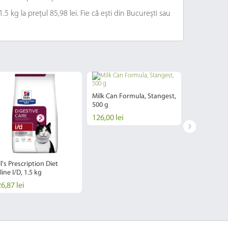
 kg la prețul 85,98 lei. Fie că ești din București sau
Milk Can Formula, Stangest,
500 g
126,00 lei
ll's Prescription Diet
Hrana Uscata
line I/D, 1.5 kg
Cat Wild Prai
6,87 lei
114,02 lei