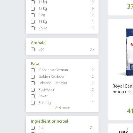
12 kg
13
37
15 kg
9
8 kg
2
11 kg
1
7.5 kg
1
Ambalaj
Sac
26
Rasa
Ciobanesc German
2
Golden Retriever
2
Labrador Retriever
2
Royal Can
Rottweiler
2
hrana usca
Boxer
1
Bulldog
1
Vezi toate
41
Ingredient principal
Pui
24