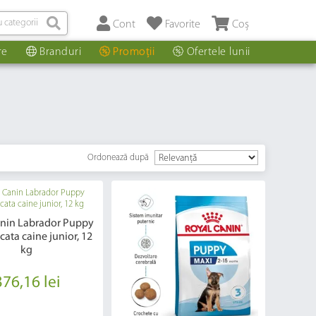
Cont
Favorite
Coș
re
Branduri
Promoții
Ofertele lunii
Ordonează după
anin Labrador Puppy
cata caine junior, 12
kg
376,16 lei