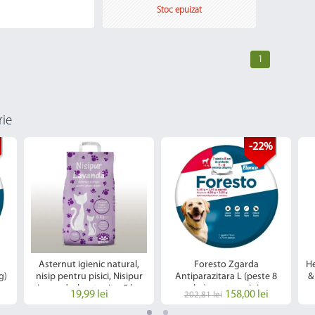
Stoc epuizat
1
rie
-22%
Asternut igienic natural,
Foresto Zgarda
He
g)
nisip pentru pisici, Nisipur
Antiparazitara L (peste 8
&
Lavanda, bentonita, 5 kg
kg) pentru caini
19,99 lei
158,00 lei
202,81 lei