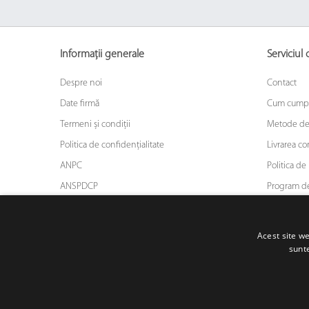
Informații generale
Serviciul c
Despre noi
Contact
Date firmă
Cum cump
Termeni și condiții
Metode de
Politica de confidențialitate
Livrarea c
ANPC
Politica de 
ANSPDCP
Program de
ODR
Asigurarea
Blog
Acest site we
sunte