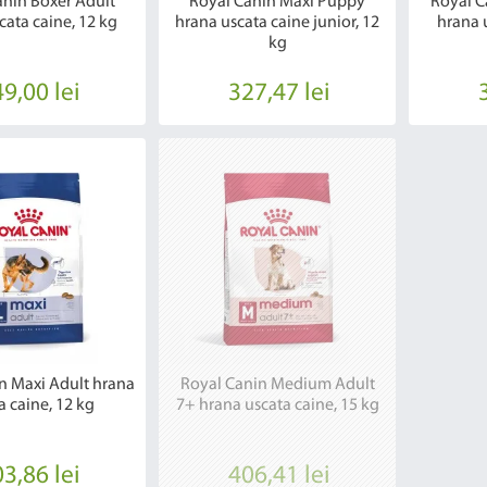
anin Boxer Adult
Royal Canin Maxi Puppy
Royal C
cata caine, 12 kg
hrana uscata caine junior, 12
hrana 
kg
9,00 lei
327,47 lei
n Maxi Adult hrana
Royal Canin Medium Adult
a caine, 12 kg
7+ hrana uscata caine, 15 kg
3,86 lei
406,41 lei