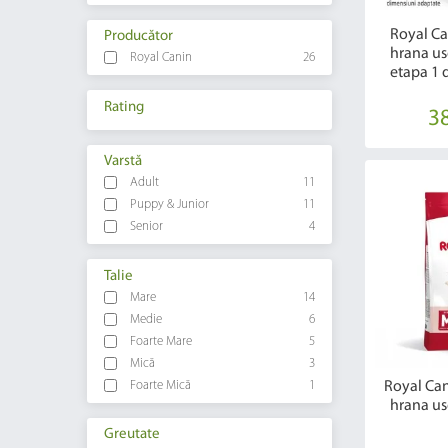
Royal C
Producător
hrana us
Royal Canin
26
etapa 1 d
Rating
38
Varstă
Adult
11
Puppy & Junior
11
Senior
4
Talie
Mare
14
Medie
6
Foarte Mare
5
Mică
3
Foarte Mică
1
Royal Ca
hrana us
Greutate