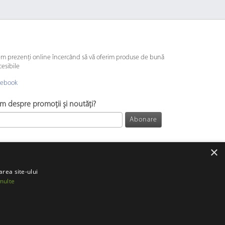
em prezenți online încercând să vă oferim produse de bună
cesibile
cebook
ăm despre promoții și noutăți?
Abonare
×
area site-ului
multe