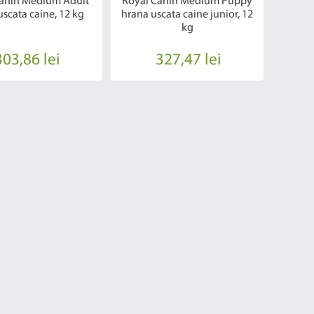
anin Medium Adult
Royal Canin Medium Puppy
uscata caine, 12 kg
hrana uscata caine junior, 12
kg
303,86 lei
327,47 lei