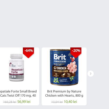
-64%
-20%
patiale Forte Small Breed
Brit Premium by Nature
Asternut i
 Cats Twist Off 170 mg, 40
Chicken with Hearts, 800 g
nisip pentru
capsule
Mar, ben
56,99 lei
10,40 lei
19
160,28 lei
13,04 lei