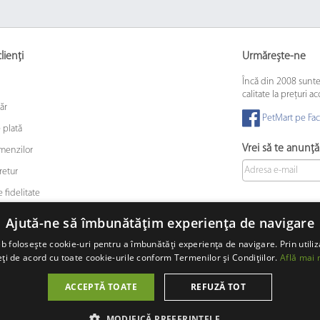
lienți
Urmărește-ne
Încă din 2008 sunt
calitate la prețuri ac
ăr
PetMart pe Fa
 plată
Vrei să te anunț
omenzilor
retur
 fidelitate
 animalelor de companie
Ajută-ne să îmbunătățim experiența de navigare
b folosește cookie-uri pentru a îmbunătăți experiența de navigare. Prin utiliz
ți de acord cu toate cookie-urile conform Termenilor și Condițiilor.
Află mai 
© 2008 - 2026 PetMart Online SRL.
0372 905 900
ACCEPTĂ TOATE
REFUZĂ TOT
MODIFICĂ PREFERINȚELE