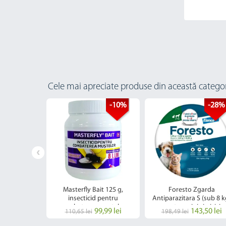
Cele mai apreciate produse din această catego
-10%
-28%
and Chien
Masterfly Bait 125 g,
Foresto Zgarda
 comprimate
insecticid pentru
Antiparazitara S (sub 8 k
combaterea mustelor
pentru caini si pisici
 lei
99,99 lei
143,50 lei
110,65 lei
198,49 lei