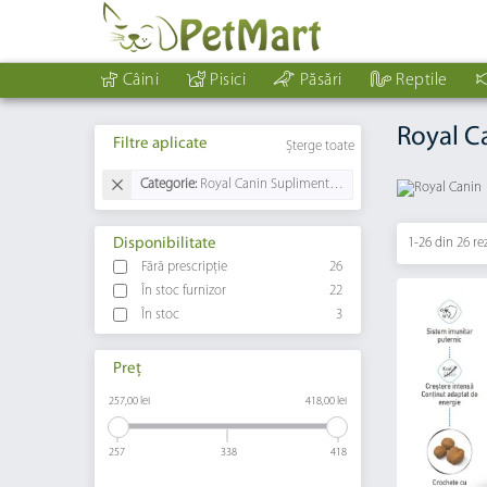
Câini
Pisici
Păsări
Reptile
Royal C
Filtre aplicate
Șterge toate
Categorie:
Royal Canin Suplimente Cadou
Disponibilitate
1-26 din
26 re
Fără prescripție
26
În stoc furnizor
22
În stoc
3
Preț
257,00 lei
418,00 lei
257
338
418