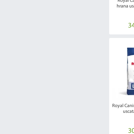
Royal C
hrana us
34
Royal Cani
uscat
30