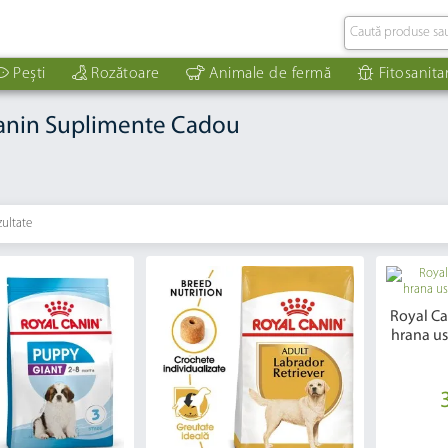
Pești
Rozătoare
Animale de fermă
Fitosanita
anin Suplimente Cadou
zultate
Royal C
hrana us