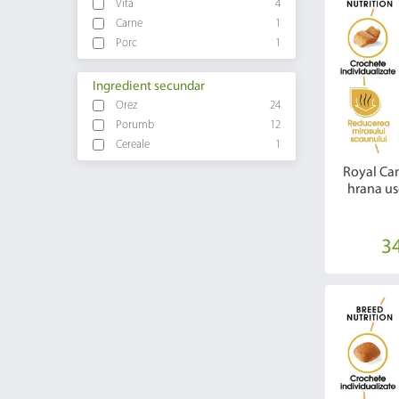
Vită
4
Carne
1
Porc
1
Ingredient secundar
Orez
24
Porumb
12
Cereale
1
Royal Ca
hrana us
34