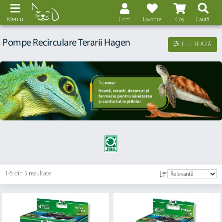
Meniu
Cont
Favorite
Coș
Caută
Pompe Recirculare Terarii Hagen
FILTREAZĂ
1-5 din
5 rezultate