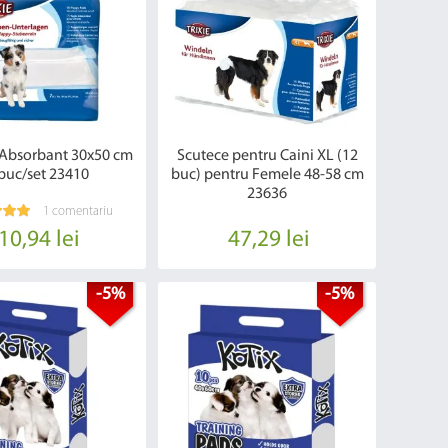
 Absorbant 30x50 cm
Scutece pentru Caini XL (12
buc/set 23410
buc) pentru Femele 48-58 cm
23636
1 comentariu
10,94 lei
47,29 lei
-5%
-5%