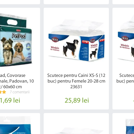
Pad, Covorase
Scutece pentru Caini XS-S (12
Scutece
nale, Padovan, 10
buc) pentru Femele 20-28 cm
buc) pen
/ 60x60 cm
23631
7 comentarii
1,69 lei
25,89 lei