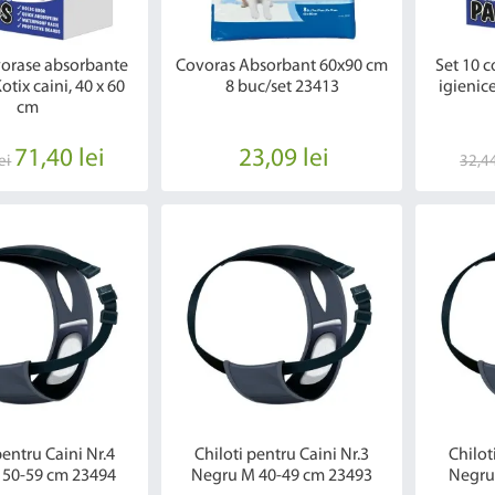
vorase absorbante
Covoras Absorbant 60x90 cm
Set 10 
otix caini, 40 x 60
8 buc/set 23413
igienice
cm
71,40 lei
23,09 lei
ei
32,44
pentru Caini Nr.4
Chiloti pentru Caini Nr.3
Chilot
 50-59 cm 23494
Negru M 40-49 cm 23493
Negru