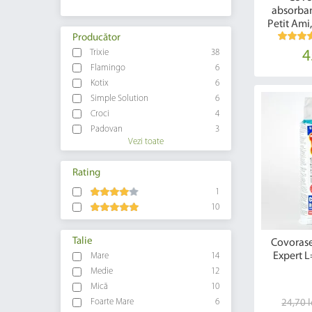
absorban
Petit Ami
Producător
4
Trixie
38
Flamingo
6
Kotix
6
Simple Solution
6
Croci
4
Padovan
3
Vezi toate
Rating
1
10
Talie
Covorase
Expert L
Mare
14
Medie
12
Mică
10
Foarte Mare
6
24,70 l