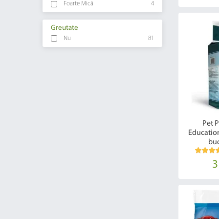
Foarte Mică
4
Greutate
Nu
81
Pet 
Educatio
buc
3