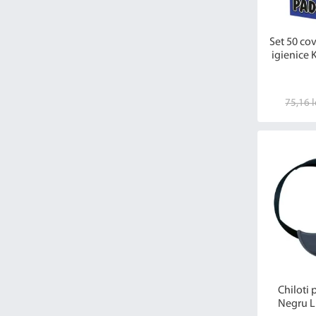
Set 50 co
igienice K
75,16 l
Chiloti 
Negru L