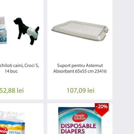
hiloti caini, Croci S,
Suport pentru Asternut
14 buc
Absorbant 65x55 cm 23416
52,88 lei
107,09 lei
-20%