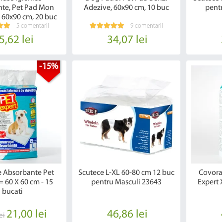
te, Pet Pad Mon
Adezive, 60x90 cm, 10 buc
pent
, 60x90 cm, 20 buc
5 comentarii
9 comentarii
5,62 lei
34,07 lei
-15%
 Absorbante Pet
Scutece L-XL 60-80 cm 12 buc
Covora
= 60 X 60 cm - 15
pentru Masculi 23643
Expert 
bucati
21,00 lei
46,86 lei
ei