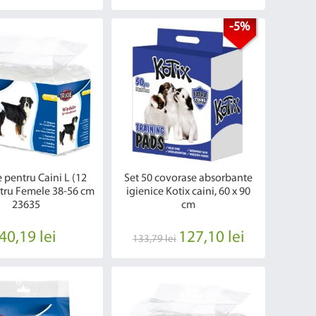
-5%
 pentru Caini L (12
Set 50 covorase absorbante
tru Femele 38-56 cm
igienice Kotix caini, 60 x 90
23635
cm
40,19 lei
127,10 lei
133,79 lei