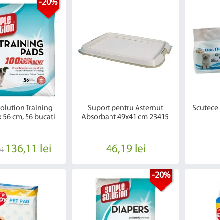
-20%
olution Training
Suport pentru Asternut
Scutece c
x 56 cm, 56 bucati
Absorbant 49x41 cm 23415
136,11 lei
46,19 lei
ei
-20%