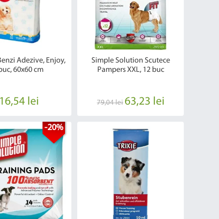
Benzi Adezive, Enjoy,
Simple Solution Scutece
buc, 60x60 cm
Pampers XXL, 12 buc
16,54 lei
63,23 lei
79,04 lei
-20%