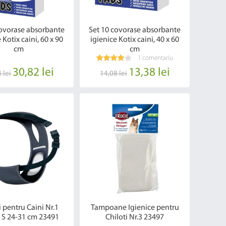
covorase absorbante
Set 10 covorase absorbante
 Kotix caini, 60 x 90
igienice Kotix caini, 40 x 60
cm
cm
1 comentariu
30,82 lei
13,38 lei
 lei
14,08 lei
i pentru Caini Nr.1
Tampoane Igienice pentru
 S 24-31 cm 23491
Chiloti Nr.3 23497