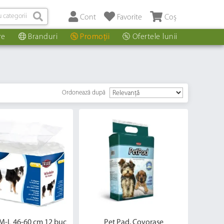
Cont
Favorite
Coș
re
Branduri
Promoții
Ofertele lunii
Ordonează după
M-L 46-60 cm 12 buc
Pet Pad, Covorase