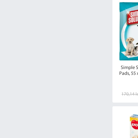
Simple S
Pads, 55 
170,14 l