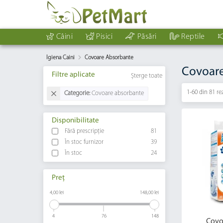
Câini
Pisici
Păsări
Reptile
Igiena Caini
Covoare Absorbante
Covoare
Filtre aplicate
Șterge toate
1-60 din
81 re
Categorie:
Covoare absorbante
Disponibilitate
Fără prescripție
81
În stoc furnizor
39
În stoc
24
Preț
4,00 lei
148,00 lei
4
76
148
Covo