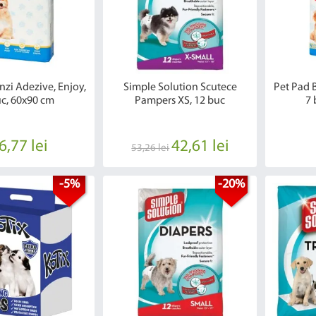
nzi Adezive, Enjoy,
Simple Solution Scutece
Pet Pad 
uc, 60x90 cm
Pampers XS, 12 buc
7 
6,77 lei
42,61 lei
53,26 lei
-5%
-20%