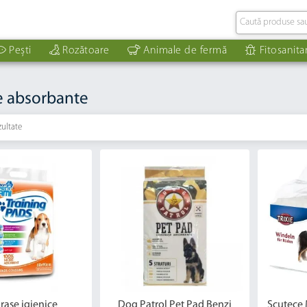
Pești
Rozătoare
Animale de fermă
Fitosanita
 absorbante
zultate
rase igienice
Dog Patrol Pet Pad Benzi
Scutece 