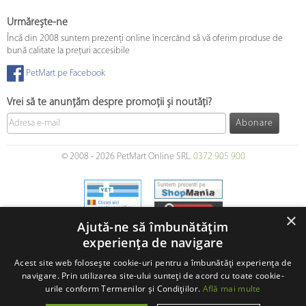
Urmărește-ne
Încă din 2008 suntem prezenți online încercând să vă oferim produse de
bună calitate la prețuri accesibile
PetMart pe Facebook
Vrei să te anunțăm despre promoții și noutăți?
Abonare
© 2008 - 2026 PetMart Online SRL.
0372 905 900
×
Ajută-ne să îmbunătățim
experiența de navigare
Acest site web folosește cookie-uri pentru a îmbunătăți experiența de
navigare. Prin utilizarea site-ului sunteți de acord cu toate cookie-
urile conform Termenilor și Condițiilor.
Află mai multe