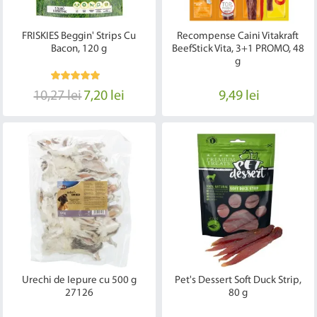
FRISKIES Beggin' Strips Cu
Recompense Caini Vitakraft
Bacon, 120 g
BeefStick Vita, 3+1 PROMO, 48
g
10,27 lei
7,20 lei
9,49 lei
Urechi de Iepure cu 500 g
Pet's Dessert Soft Duck Strip,
27126
80 g