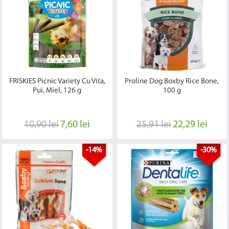
FRISKIES Picnic Variety Cu Vita,
Proline Dog Boxby Rice Bone,
Pui, Miel, 126 g
100 g
10,90 lei
7,60 lei
25,91 lei
22,29 lei
-14%
-30%