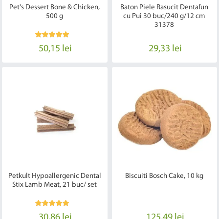
Pet's Dessert Bone & Chicken,
Baton Piele Rasucit Dentafun
500 g
cu Pui 30 buc/240 g/12 cm
31378
50,15 lei
29,33 lei
Petkult Hypoallergenic Dental
Biscuiti Bosch Cake, 10 kg
Stix Lamb Meat, 21 buc/ set
30,86 lei
125,49 lei