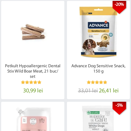
-20%
Petkult Hypoallergenic Dental
Advance Dog Sensitive Snack,
Stix Wild Boar Meat, 21 buc/
150 g
set
30,99 lei
33,01 lei
26,41 lei
-5%