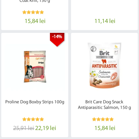
Coat Krill, 150 g
15,84 lei
11,14 lei
-14%
Proline Dog Boxby Strips 100g
Brit Care Dog Snack
Antiparasitic Salmon, 150 g
25,91 lei
22,19 lei
15,84 lei