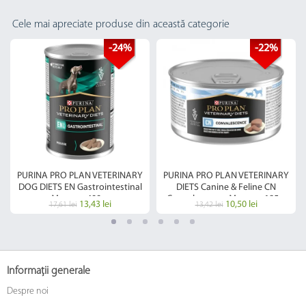
Cele mai apreciate produse din această categorie
-24%
-22%
PURINA PRO PLAN VETERINARY
PURINA PRO PLAN VETERINARY
DOG DIETS EN Gastrointestinal
DIETS Canine & Feline CN
Mousse, 400 g
Convalescence Mousse, 195 g
13,43 lei
10,50 lei
17,61 lei
13,42 lei
Informații generale
Despre noi