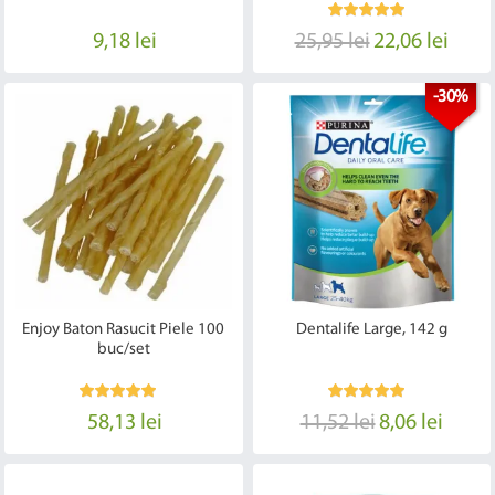
9,18 lei
25,95 lei
22,06 lei
-30%
Enjoy Baton Rasucit Piele 100
Dentalife Large, 142 g
buc/set
58,13 lei
11,52 lei
8,06 lei