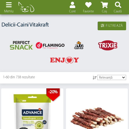
Meniu
Cont
Favorite
Coș
Caută
Delicii-Caini Vitakraft
FILTREAZĂ
1-60 din
738 rezultate
-20%