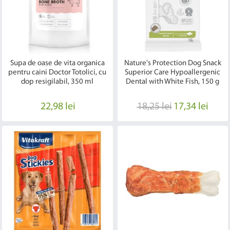
Supa de oase de vita organica
Nature's Protection Dog Snack
pentru caini Doctor Totolici, cu
Superior Care Hypoallergenic
dop resigilabil, 350 ml
Dental with White Fish, 150 g
22,98 lei
18,25 lei
17,34 lei