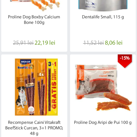
Proline Dog Boxby Calcium
Dentalife Small, 115 g
Bone 100g
25,91 lei
22,19 lei
11,52 lei
8,06 lei
-15%
Recompense Caini Vitakraft
Proline Dog Aripi de Pui 100 g
BeefStick Curcan, 3+1 PROMO,
48 g