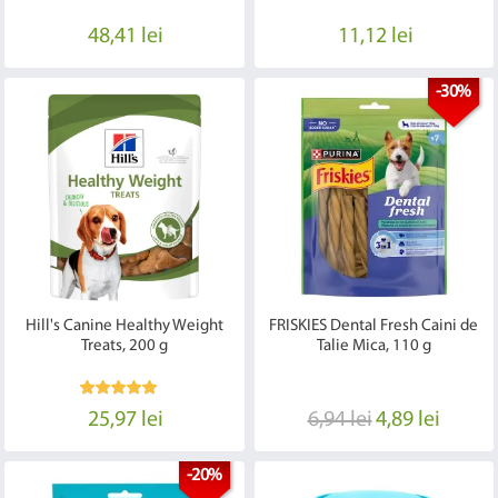
48,41 lei
11,12 lei
-30%
Hill's Canine Healthy Weight
FRISKIES Dental Fresh Caini de
Treats, 200 g
Talie Mica, 110 g
25,97 lei
6,94 lei
4,89 lei
-20%