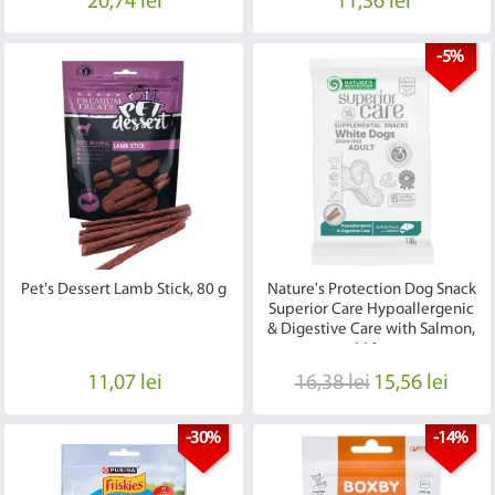
20,74 lei
11,36 lei
-5%
Pet's Dessert Lamb Stick, 80 g
Nature's Protection Dog Snack
Superior Care Hypoallergenic
& Digestive Care with Salmon,
110 g
11,07 lei
16,38 lei
15,56 lei
-30%
-14%