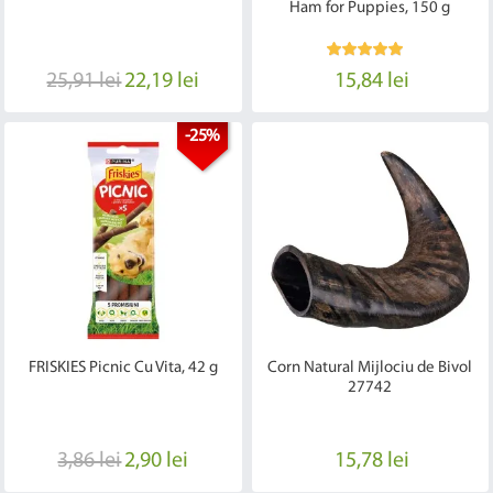
Ham for Puppies, 150 g
25,91 lei
22,19 lei
15,84 lei
-25%
FRISKIES Picnic Cu Vita, 42 g
Corn Natural Mijlociu de Bivol
27742
3,86 lei
2,90 lei
15,78 lei