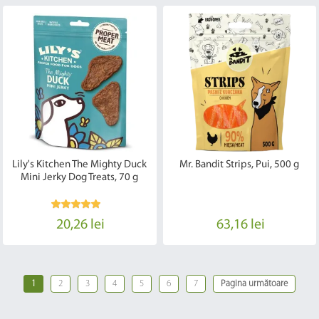
Lily's Kitchen The Mighty Duck
Mr. Bandit Strips, Pui, 500 g
Mini Jerky Dog Treats, 70 g
20,26 lei
63,16 lei
1
2
3
4
5
6
7
Pagina următoare