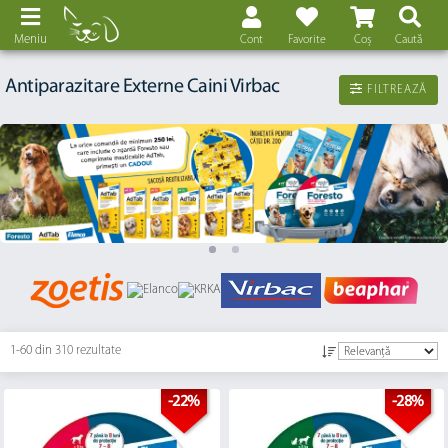
Meniu
Cont
Favorite
Coș
Caută
Antiparazitare Externe Caini Virbac
FILTREAZĂ
1-60 din
310 rezultate
-22%
-28%