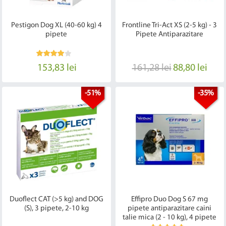
Pestigon Dog XL (40-60 kg) 4
Frontline Tri-Act XS (2-5 kg) - 3
pipete
Pipete Antiparazitare
153,83 lei
161,28 lei
88,80 lei
-51%
-35%
Duoflect CAT (>5 kg) and DOG
Effipro Duo Dog S 67 mg
(S), 3 pipete, 2-10 kg
pipete antiparazitare caini
talie mica (2 - 10 kg), 4 pipete