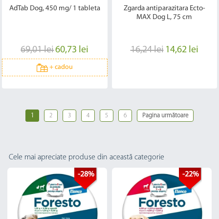
AdTab Dog, 450 mg/ 1 tableta
Zgarda antiparazitara Ecto-
MAX Dog L, 75 cm
69,01 lei
60,73 lei
16,24 lei
14,62 lei
+
cadou
1
2
3
4
5
6
Pagina următoare
Cele mai apreciate produse din această categorie
-28%
-22%