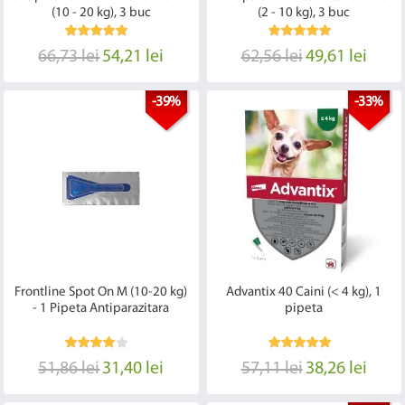
(10 - 20 kg), 3 buc
(2 - 10 kg), 3 buc
66,73 lei
54,21 lei
62,56 lei
49,61 lei
-39%
-33%
Frontline Spot On M (10-20 kg)
Advantix 40 Caini (< 4 kg), 1
- 1 Pipeta Antiparazitara
pipeta
51,86 lei
31,40 lei
57,11 lei
38,26 lei