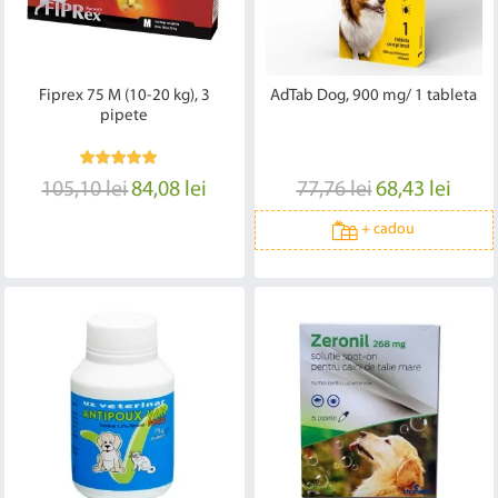
Fiprex 75 M (10-20 kg), 3
AdTab Dog, 900 mg/ 1 tableta
pipete
105,10 lei
84,08 lei
77,76 lei
68,43 lei
+
cadou