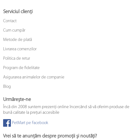
Serviciul clienți
Contact
Cum cumpăr
Metode de plată
Livrarea comenzilor
Politica de retur
Program de fidelitate
Asigurarea animalelor de companie
Blog
Urmărește-ne
Încă din 2008 suntem prezenți online încercând să vă oferim produse de
bună calitate la prețuri accesibile
PetMart pe Facebook
Vrei să te anunțăm despre promoții și noutăți?