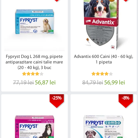
Fypryst Dog L 268 mg, pipete
Advantix 600 Caini (40 - 60 kg),
antiparazitare caini talie mare
1 pipeta
(20 - 40 kg), 3 buc
77,19 lei
56,87 lei
84,79 lei
56,99 lei
-25%
-8%