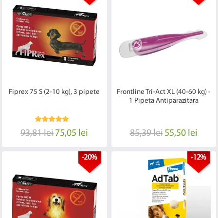
Fiprex 75 S (2-10 kg), 3 pipete
Frontline Tri-Act XL (40-60 kg) -
1 Pipeta Antiparazitara
93,81 lei
75,05 lei
85,39 lei
55,50 lei
-20%
-12%