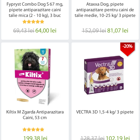
Fypryst Combo Dog S 67 mg,
Ataxxa Dog, pipete
pipete antiparazitare caini
antiparazitare pentru caini de
talie mica (2 - 10 kg), 3 buc
talie medie, 10-25 kg/ 3 pipete
69,43 lei
64,00 lei
152,09 lei
81,07 lei
-20%
Kiltix M Zgarda Antiparazitara
VECTRA 3D 1,5-4 kg/ 3 pipete
Caini, 53 cm
199,38 lei
128,37 lei
102,19 lei