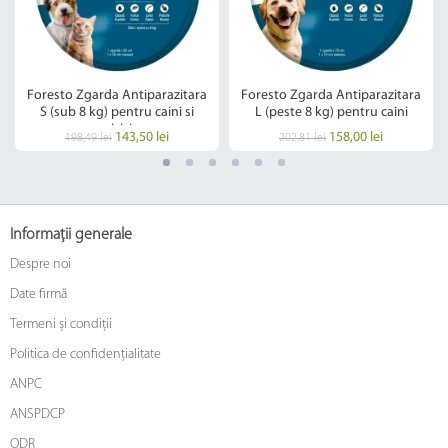
Foresto Zgarda Antiparazitara
Foresto Zgarda Antiparazitara
S (sub 8 kg) pentru caini si
L (peste 8 kg) pentru caini
pisici
143,50 lei
158,00 lei
198,49 lei
202,81 lei
Informații generale
Despre noi
Date firmă
Termeni și condiții
Politica de confidențialitate
ANPC
ANSPDCP
ODR