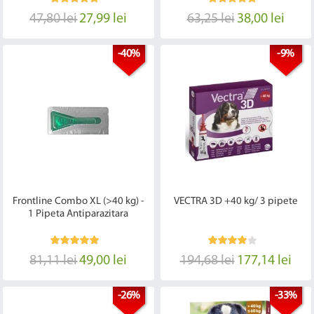
47,80 lei
27,99 lei
63,25 lei
38,00 lei
-40%
-9%
Frontline Combo XL (>40 kg) -
VECTRA 3D +40 kg/ 3 pipete
1 Pipeta Antiparazitara
81,11 lei
49,00 lei
194,68 lei
177,14 lei
-26%
-33%