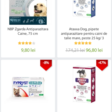
NBP Zgarda Antiparazitara
Ataxxa Dog, pipete
Caine, 75 cm
antiparazitare pentru caini de
talie mare, peste 25 kg/ 3
pipete
9,80 lei
174,21 lei
96,80 lei
-8%
-47%