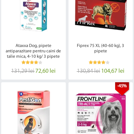
Ataxxa Dog, pipete
Fiprex 75 XL (40-60 kg), 3
antiparazitare pentru caini de
pipete
talie mica, 4-10 kg/ 3 pipete
131,29 lei
72,60 lei
130,84 lei
104,67 lei
-45%