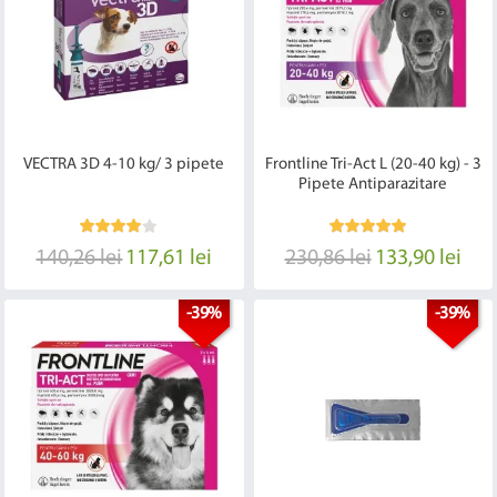
VECTRA 3D 4-10 kg/ 3 pipete
Frontline Tri-Act L (20-40 kg) - 3
Pipete Antiparazitare
140,26 lei
117,61 lei
230,86 lei
133,90 lei
-39%
-39%