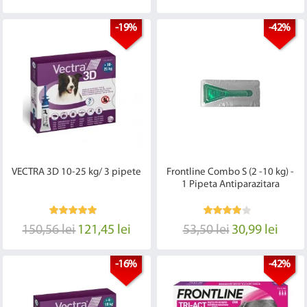
-19%
-42%
VECTRA 3D 10-25 kg/ 3 pipete
Frontline Combo S (2 -10 kg) -
1 Pipeta Antiparazitara
150,56 lei
121,45 lei
53,50 lei
30,99 lei
-16%
-42%