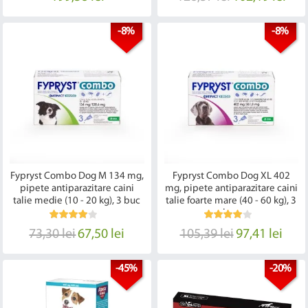
-8%
-8%
Fypryst Combo Dog M 134 mg,
Fypryst Combo Dog XL 402
pipete antiparazitare caini
mg, pipete antiparazitare caini
talie medie (10 - 20 kg), 3 buc
talie foarte mare (40 - 60 kg), 3
buc
73,30 lei
67,50 lei
105,39 lei
97,41 lei
-45%
-20%