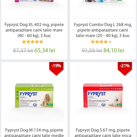
Fypryst Dog XL 402 mg, pipete
Fypryst Combo Dog L 268 mg,
antiparazitare caini talie mare
pipete antiparazitare caini
(40 - 60 kg), 3 buc
talie mare (20 - 40 kg), 3 buc
87,37 lei
65,34 lei
91,56 lei
84,10 lei
-19%
-21%
Fypryst Dog M 134 mg, pipete
Fypryst Dog S 67 mg, pipete
antiparazitare caini talie medie
antiparazitare caini talie mica