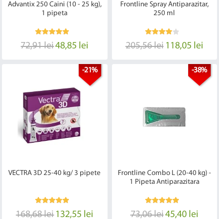
Advantix 250 Caini (10 - 25 kg),
Frontline Spray Antiparazitar,
1 pipeta
250 ml
72,91 lei
48,85 lei
205,56 lei
118,05 lei
-21%
-38%
VECTRA 3D 25-40 kg/ 3 pipete
Frontline Combo L (20-40 kg) -
1 Pipeta Antiparazitara
168,68 lei
132,55 lei
73,06 lei
45,40 lei