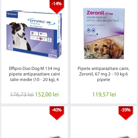
-14%
Effipro Duo Dog M 134 mg
Pipete antiparazitare caini,
pipete antiparazitare caini
Zeronil, 67 mg 2 - 10 kg 6
talie medie (10 - 20 kg), 4
pipete
pipete
176,73 lei
152,00 lei
119,57 lei
-40%
-39%