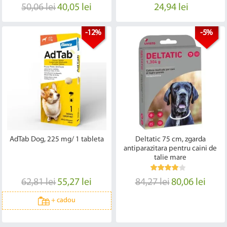
50,06 lei
40,05 lei
24,94 lei
-12%
-5%
AdTab Dog, 225 mg/ 1 tableta
Deltatic 75 cm, zgarda
antiparazitara pentru caini de
talie mare
62,81 lei
55,27 lei
84,27 lei
80,06 lei
+
cadou