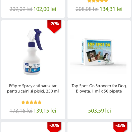
209,09 lei
102,00 lei
208,08 lei
134,31 lei
-20%
Effipro Spray antiparazitar
Top Spot-On Stronger for Dog,
pentru caini si pisici, 250 ml
Bioveta, 1 ml x 50 pipete
173,16 lei
139,15 lei
503,59 lei
-20%
-35%