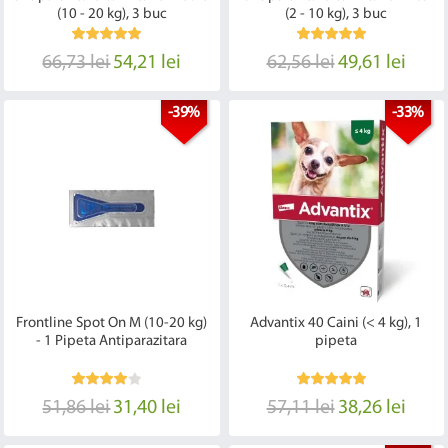
(10 - 20 kg), 3 buc
(2 - 10 kg), 3 buc
66,73 lei
54,21 lei
62,56 lei
49,61 lei
-39%
-33%
Frontline Spot On M (10-20 kg)
Advantix 40 Caini (< 4 kg), 1
- 1 Pipeta Antiparazitara
pipeta
51,86 lei
31,40 lei
57,11 lei
38,26 lei