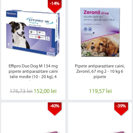
-14%
Effipro Duo Dog M 134 mg
Pipete antiparazitare caini,
pipete antiparazitare caini
Zeronil, 67 mg 2 - 10 kg 6
talie medie (10 - 20 kg), 4
pipete
pipete
176,73 lei
152,00 lei
119,57 lei
-40%
-39%