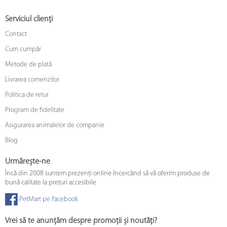
Serviciul clienți
Contact
Cum cumpăr
Metode de plată
Livrarea comenzilor
Politica de retur
Program de fidelitate
Asigurarea animalelor de companie
Blog
Urmărește-ne
Încă din 2008 suntem prezenți online încercând să vă oferim produse de
bună calitate la prețuri accesibile
PetMart pe Facebook
Vrei să te anunțăm despre promoții și noutăți?