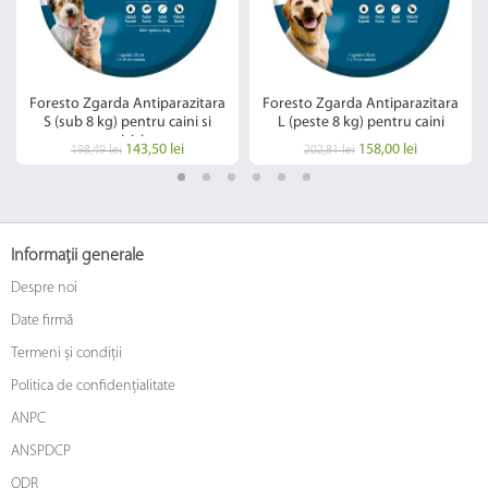
Foresto Zgarda Antiparazitara
Foresto Zgarda Antiparazitara
S (sub 8 kg) pentru caini si
L (peste 8 kg) pentru caini
pisici
143,50 lei
158,00 lei
198,49 lei
202,81 lei
Informații generale
Despre noi
Date firmă
Termeni și condiții
Politica de confidențialitate
ANPC
ANSPDCP
ODR