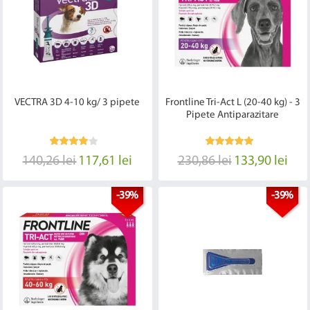
VECTRA 3D 4-10 kg/ 3 pipete
Frontline Tri-Act L (20-40 kg) - 3
Pipete Antiparazitare
140,26 lei
117,61 lei
230,86 lei
133,90 lei
-39%
-39%