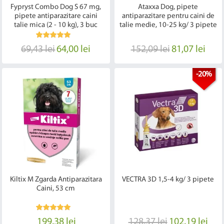
Fypryst Combo Dog S 67 mg,
Ataxxa Dog, pipete
pipete antiparazitare caini
antiparazitare pentru caini de
talie mica (2 - 10 kg), 3 buc
talie medie, 10-25 kg/ 3 pipete
69,43 lei
64,00 lei
152,09 lei
81,07 lei
-20%
Kiltix M Zgarda Antiparazitara
VECTRA 3D 1,5-4 kg/ 3 pipete
Caini, 53 cm
199,38 lei
128,37 lei
102,19 lei