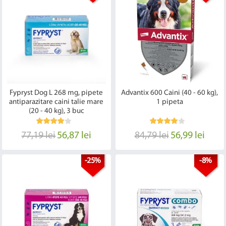
Fypryst Dog L 268 mg, pipete
Advantix 600 Caini (40 - 60 kg),
antiparazitare caini talie mare
1 pipeta
(20 - 40 kg), 3 buc
77,19 lei
56,87 lei
84,79 lei
56,99 lei
-25%
-8%