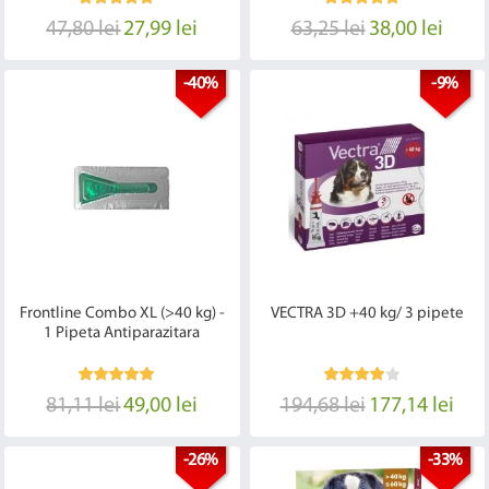
47,80 lei
27,99 lei
63,25 lei
38,00 lei
-40%
-9%
Frontline Combo XL (>40 kg) -
VECTRA 3D +40 kg/ 3 pipete
1 Pipeta Antiparazitara
81,11 lei
49,00 lei
194,68 lei
177,14 lei
-26%
-33%