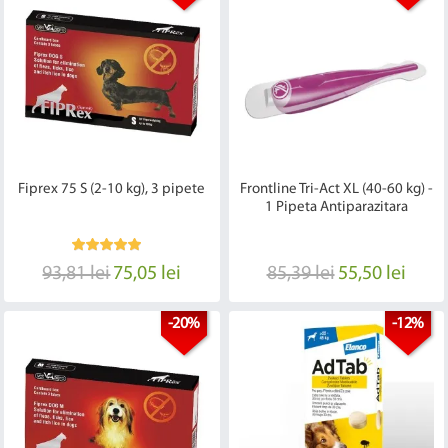
Fiprex 75 S (2-10 kg), 3 pipete
Frontline Tri-Act XL (40-60 kg) -
1 Pipeta Antiparazitara
93,81 lei
75,05 lei
85,39 lei
55,50 lei
-20%
-12%