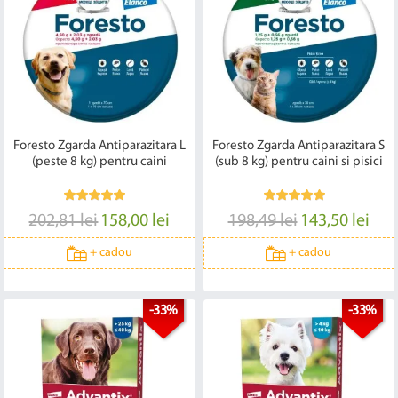
Foresto Zgarda Antiparazitara L
Foresto Zgarda Antiparazitara S
(peste 8 kg) pentru caini
(sub 8 kg) pentru caini si pisici
202,81 lei
158,00 lei
198,49 lei
143,50 lei
+
cadou
+
cadou
-33%
-33%