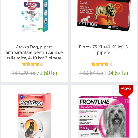
Ataxxa Dog, pipete
Fiprex 75 XL (40-60 kg), 3
antiparazitare pentru caini de
pipete
talie mica, 4-10 kg/ 3 pipete
131,29 lei
72,60 lei
130,84 lei
104,67 lei
-45%