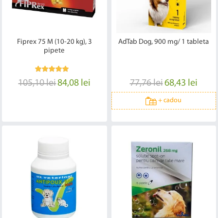
Fiprex 75 M (10-20 kg), 3
AdTab Dog, 900 mg/ 1 tableta
pipete
105,10 lei
84,08 lei
77,76 lei
68,43 lei
+
cadou