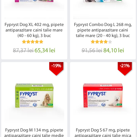
Fypryst Dog XL 402 mg, pipete
Fypryst Combo Dog L 268 mg,
antiparazitare caini talie mare
pipete antiparazitare caini
(40 - 60 kg), 3 buc
talie mare (20 - 40 kg), 3 buc
87,37 lei
65,34 lei
91,56 lei
84,10 lei
-19%
-21%
Fypryst Dog M 134 mg, pipete
Fypryst Dog S 67 mg, pipete
antiparazitare caini talie medie
antiparazitare caini talie mica