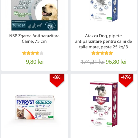
NBP Zgarda Antiparazitara
Ataxxa Dog, pipete
Caine, 75 cm
antiparazitare pentru caini de
talie mare, peste 25 kg/ 3
pipete
9,80 lei
174,21 lei
96,80 lei
-8%
-47%