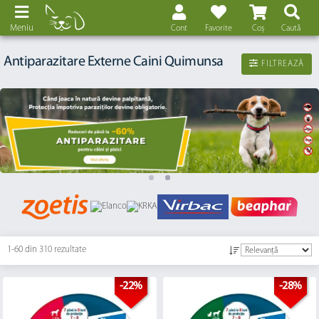
Meniu
Cont
Favorite
Coș
Caută
Antiparazitare Externe Caini Quimunsa
FILTREAZĂ
1-60 din
310 rezultate
-22%
-28%