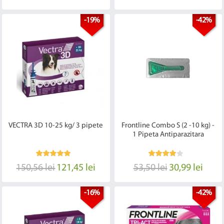
-19%
-42%
VECTRA 3D 10-25 kg/ 3 pipete
Frontline Combo S (2 -10 kg) -
1 Pipeta Antiparazitara
150,56 lei
121,45 lei
53,50 lei
30,99 lei
-16%
-42%