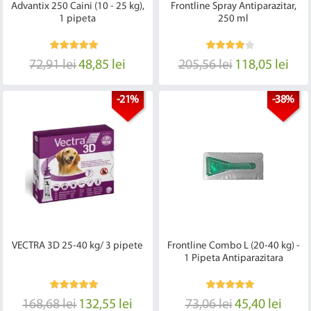
Advantix 250 Caini (10 - 25 kg),
Frontline Spray Antiparazitar,
1 pipeta
250 ml
72,91 lei
48,85 lei
205,56 lei
118,05 lei
-21%
-38%
VECTRA 3D 25-40 kg/ 3 pipete
Frontline Combo L (20-40 kg) -
1 Pipeta Antiparazitara
168,68 lei
132,55 lei
73,06 lei
45,40 lei