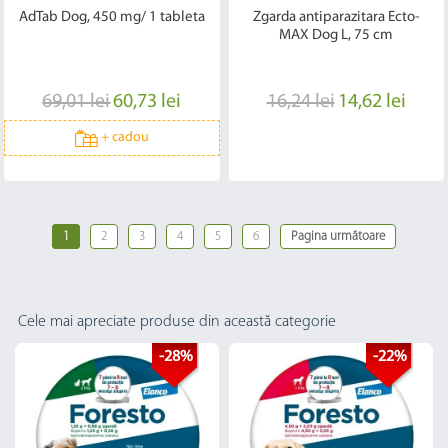
AdTab Dog, 450 mg/ 1 tableta
Zgarda antiparazitara Ecto-
MAX Dog L, 75 cm
69,01 lei
60,73 lei
16,24 lei
14,62 lei
+
cadou
1
2
3
4
5
6
Pagina următoare
Cele mai apreciate produse din această categorie
-28%
-22%