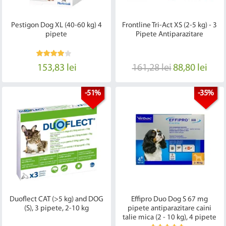
Pestigon Dog XL (40-60 kg) 4
Frontline Tri-Act XS (2-5 kg) - 3
pipete
Pipete Antiparazitare
153,83 lei
161,28 lei
88,80 lei
-51%
-35%
Duoflect CAT (>5 kg) and DOG
Effipro Duo Dog S 67 mg
(S), 3 pipete, 2-10 kg
pipete antiparazitare caini
talie mica (2 - 10 kg), 4 pipete