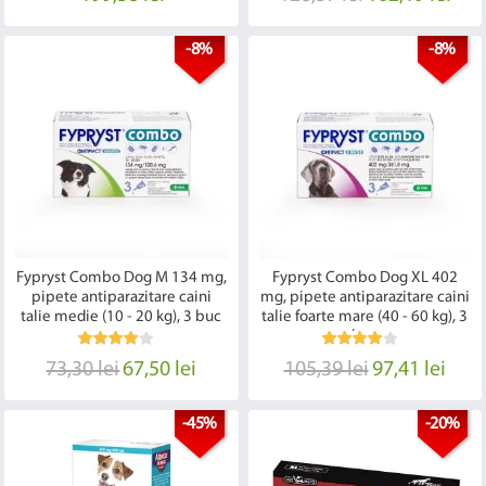
-8%
-8%
Fypryst Combo Dog M 134 mg,
Fypryst Combo Dog XL 402
pipete antiparazitare caini
mg, pipete antiparazitare caini
talie medie (10 - 20 kg), 3 buc
talie foarte mare (40 - 60 kg), 3
buc
73,30 lei
67,50 lei
105,39 lei
97,41 lei
-45%
-20%