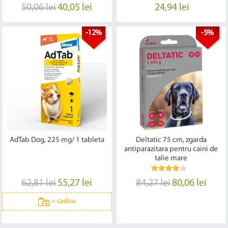
50,06 lei
40,05 lei
24,94 lei
-12%
-5%
AdTab Dog, 225 mg/ 1 tableta
Deltatic 75 cm, zgarda
antiparazitara pentru caini de
talie mare
62,81 lei
55,27 lei
84,27 lei
80,06 lei
+
cadou