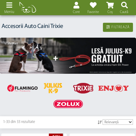
Meniu
Cont
Favorite
Coș
Caută
Accesorii Auto Caini Trixie
FILTREAZĂ
1-33 din
33 rezultate