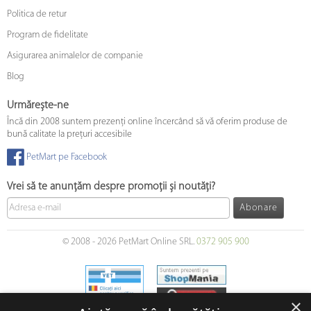
Politica de retur
Program de fidelitate
Asigurarea animalelor de companie
Blog
Urmărește-ne
Încă din 2008 suntem prezenți online încercând să vă oferim produse de
bună calitate la prețuri accesibile
PetMart pe Facebook
Vrei să te anunțăm despre promoții și noutăți?
Abonare
© 2008 - 2026 PetMart Online SRL.
0372 905 900
×