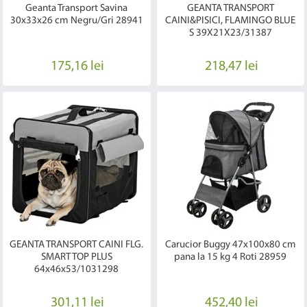
Geanta Transport Savina
GEANTA TRANSPORT
30x33x26 cm Negru/Gri 28941
CAINI&PISICI, FLAMINGO BLUE
S 39X21X23/31387
175,16 lei
218,47 lei
GEANTA TRANSPORT CAINI FLG.
Carucior Buggy 47x100x80 cm
SMART TOP PLUS
pana la 15 kg 4 Roti 28959
64x46x53/1031298
301,11 lei
452,40 lei