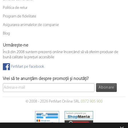
Politica de retur
Program de fidelitate
Asigurarea animalelor de companie
Blog
Urmărește-ne
Încă din 2008 suntem prezenți online încercând să vă oferim produse de
bună calitate la prețuri accesibile
PetMart pe Facebook
Vrei să te anunțăm despre promoții și noutăți?
Abonare
© 2008 - 2026 PetMart Online SRL.
0372 905 900