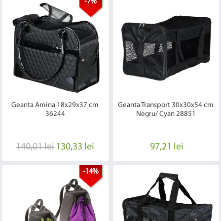
-7%
Geanta Amina 18x29x37 cm
Geanta Transport 30x30x54 cm
36244
Negru/ Cyan 28851
140,01 lei
130,33 lei
97,21 lei
-14%