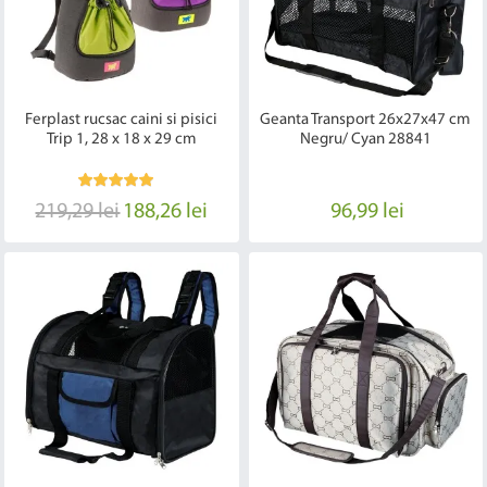
Ferplast rucsac caini si pisici
Geanta Transport 26x27x47 cm
Trip 1, 28 x 18 x 29 cm
Negru/ Cyan 28841
219,29 lei
188,26 lei
96,99 lei