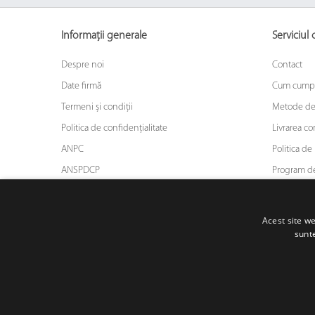
Informații generale
Serviciul c
Despre noi
Contact
Date firmă
Cum cump
Termeni și condiții
Metode de
Politica de confidențialitate
Livrarea c
ANPC
Politica de 
ANSPDCP
Program de
ODR
Asigurarea
Blog
Acest site we
sunte