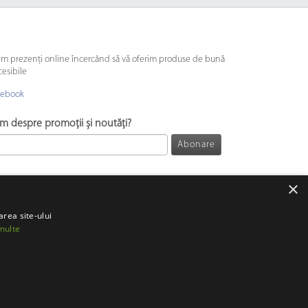
em prezenți online încercând să vă oferim produse de bună
cesibile
cebook
ăm despre promoții și noutăți?
Abonare
×
area site-ului
multe