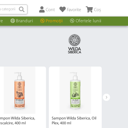
Cont
Favorite
Coș
re
Branduri
Promoții
Ofertele lunii
mpon Wilda Siberica,
Sampon Wilda Siberica, Oil
Balsam Wilda
scalcire, 400 ml
Plex, 400 ml
Delicat, 400