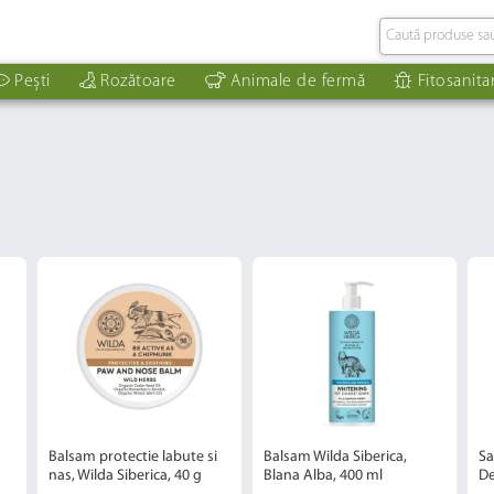
Pești
Rozătoare
Animale de fermă
Fitosanita
Balsam protectie labute si
Balsam Wilda Siberica,
Sa
nas, Wilda Siberica, 40 g
Blana Alba, 400 ml
De