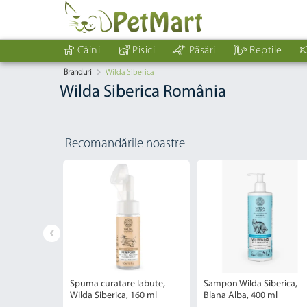
Câini
Pisici
Păsări
Reptile
Branduri
Wilda Siberica
Wilda Siberica România
Recomandările noastre
iberica,
Spuma curatare labute,
Sampon Wilda Siberica,
00 ml
Wilda Siberica, 160 ml
Blana Alba, 400 ml