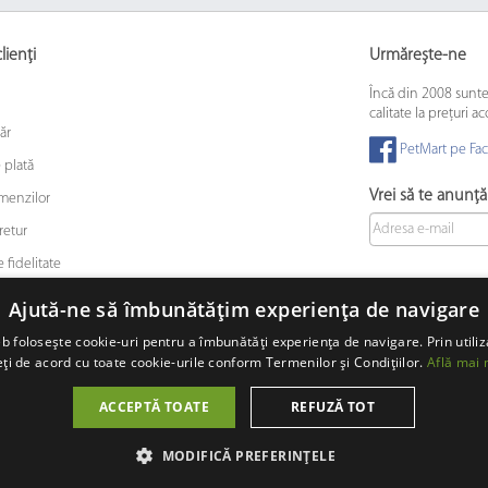
lienți
Urmărește-ne
Încă din 2008 sunt
calitate la prețuri ac
ăr
PetMart pe Fa
 plată
Vrei să te anunț
omenzilor
retur
 fidelitate
 animalelor de companie
Ajută-ne să îmbunătățim experiența de navigare
b folosește cookie-uri pentru a îmbunătăți experiența de navigare. Prin utiliz
ți de acord cu toate cookie-urile conform Termenilor și Condițiilor.
Află mai 
© 2008 - 2026 PetMart Online SRL.
0372 905 900
ACCEPTĂ TOATE
REFUZĂ TOT
MODIFICĂ PREFERINȚELE