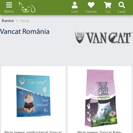
Meniu
Cont
Favorite
Coș
Caută
Branduri
Vancat
Vancat România
Nisip igienic antibacterial, Vancat
Nisip igienic, Vancat Baby