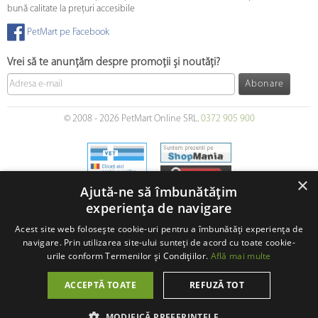
bună calitate la prețuri accesibile
PetMart pe Facebook
Vrei să te anunțăm despre promoții și noutăți?
Abonare
© 2008 - 2026 PetMart Online SRL.
0372 905 900
×
Ajută-ne să îmbunătățim
experiența de navigare
Acest site web folosește cookie-uri pentru a îmbunătăți experiența de
navigare. Prin utilizarea site-ului sunteți de acord cu toate cookie-
urile conform Termenilor și Condițiilor.
Află mai multe
ACCEPTĂ TOATE
REFUZĂ TOT
MODIFICĂ PREFERINȚELE