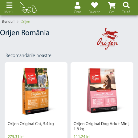
Meniu
Cont
Favorite
Coș
Caută
Branduri
Orijen
Orijen România
Recomandările noastre
Orijen Original Cat, 5.4 kg
Orijen Original Dog Adult Mini,
1.8 kg
275,31 lei
111,24 lei