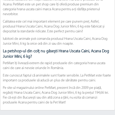
Acana. PetMart este un pet shop care îți oferă produse premium din
categoria hrana uscata caini marca Acana pentru a-ți răsfăța prietenul
nevorbitor.
Calitatea este cel mai important element pe care punem preț. Astfel,
produsul Hrana Uscata Caini, Acana Dog Junior Mini, 6 kg este fabricat și
depozitat la standarde ridicate. Este perfect pentru caini!
Iubitorii de animale pot comanda produsul Hrana Uscata Caini, Acana Dog
Junior Mini, 6 kg la orice oră din zi sau din noapte.
La petshop-ul din colț nu găsești Hrana Uscata Caini, Acana Dog
Junior Mini, 6 kg?
PetMart îți livrează extrem de rapid produsele din categoria hrana uscata
caini de care ai nevoie oriunde în România.
Este cunoscut faptul că animalele sunt foarte sensibile. La PetMart este foarte
important ca produsele să aducă un plus de sănătate pentru caini.
Pe site-ul magazinului online PetMart, prezent încă din 2009 pe piață,
regăsiți Hrana Uscata Caini, Acana Dog Junior Mini, 6 kg la prețul 194,66 lei.
Fie că ești din București sau din altă zona a țării, nu ezita să comanzi
produsele Acana pentru caini de la Pet Mart!