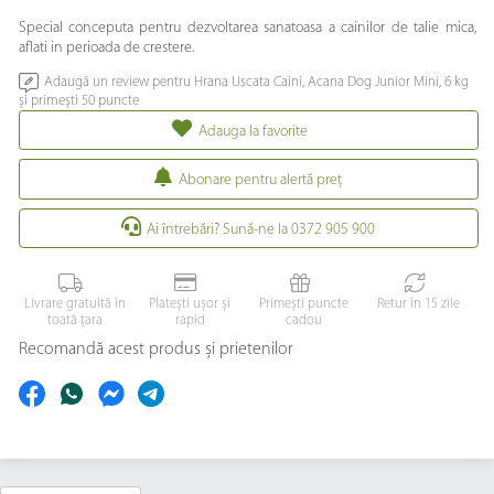
Special conceputa pentru dezvoltarea sanatoasa a cainilor de talie mica,
aflati in perioada de crestere.
Adaugă un review pentru Hrana Uscata Caini, Acana Dog Junior Mini, 6 kg
și primești 50 puncte
Adauga la favorite
Abonare pentru alertă preţ
Ai întrebări? Sună-ne la 0372 905 900
Livrare gratuită în
Platești ușor și
Primești puncte
Retur în 15 zile
toată țara
rapid
cadou
Recomandă acest produs și prietenilor