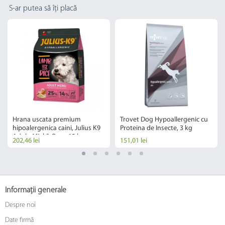
S-ar putea să îți placă
Hrana uscata premium
Trovet Dog Hypoallergenic cu
hipoalergenica caini, Julius K9
Proteina de Insecte, 3 kg
Adult, Miel & Orez, 12 kg
202,46 lei
151,01 lei
Informații generale
Despre noi
Date firmă