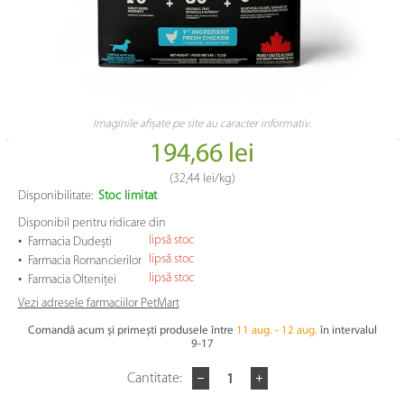
Imaginile afișate pe site au caracter informativ.
194,66 lei
(
32,44 lei
/kg)
Disponibilitate:
Stoc limitat
Disponibil pentru ridicare din
•
lipsă stoc
Farmacia Dudești
•
lipsă stoc
Farmacia Romancierilor
•
lipsă stoc
Farmacia Olteniței
Vezi adresele farmaciilor PetMart
Comandă acum și primești produsele între
11 aug. - 12 aug.
în intervalul
9-17
Cantitate: