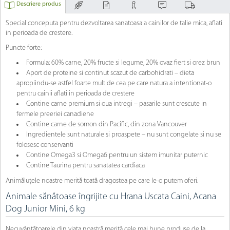
Descriere produs
Special conceputa pentru dezvoltarea sanatoasa a cainilor de talie mica, aflati
in perioada de crestere.
Puncte forte:
Formula: 60% carne, 20% fructe si legume, 20% ovaz fiert si orez brun
Aport de proteine si continut scazut de carbohidrati – dieta
apropiindu-se astfel foarte mult de cea pe care natura a intentionat-o
pentru cainii aflati in perioada de crestere
Contine carne premium si oua intregi – pasarile sunt crescute in
fermele preeriei canadiene
Contine carne de somon din Pacific, din zona Vancouver
Ingredientele sunt naturale si proaspete – nu sunt congelate si nu se
folosesc conservanti
Contine Omega3 si Omega6 pentru un sistem imunitar puternic
Contine Taurina pentru sanatatea cardiaca
Animăluțele noastre merită toată dragostea pe care le-o putem oferi.
Animale sănătoase îngrijite cu Hrana Uscata Caini, Acana
Dog Junior Mini, 6 kg
Necuvântătoarele din viața noastră merită cele mai bune produse de la