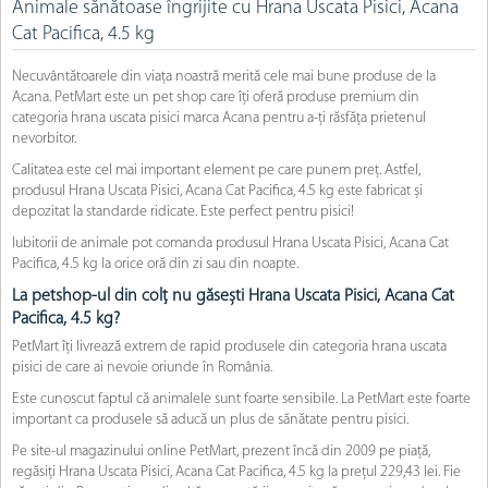
Animale sănătoase îngrijite cu Hrana Uscata Pisici, Acana
Cat Pacifica, 4.5 kg
Necuvântătoarele din viața noastră merită cele mai bune produse de la
Acana. PetMart este un pet shop care îți oferă produse premium din
categoria hrana uscata pisici marca Acana pentru a-ți răsfăța prietenul
nevorbitor.
Calitatea este cel mai important element pe care punem preț. Astfel,
produsul Hrana Uscata Pisici, Acana Cat Pacifica, 4.5 kg este fabricat și
depozitat la standarde ridicate. Este perfect pentru pisici!
Iubitorii de animale pot comanda produsul Hrana Uscata Pisici, Acana Cat
Pacifica, 4.5 kg la orice oră din zi sau din noapte.
La petshop-ul din colț nu găsești Hrana Uscata Pisici, Acana Cat
Pacifica, 4.5 kg?
PetMart îți livrează extrem de rapid produsele din categoria hrana uscata
pisici de care ai nevoie oriunde în România.
Este cunoscut faptul că animalele sunt foarte sensibile. La PetMart este foarte
important ca produsele să aducă un plus de sănătate pentru pisici.
Pe site-ul magazinului online PetMart, prezent încă din 2009 pe piață,
regăsiți Hrana Uscata Pisici, Acana Cat Pacifica, 4.5 kg la prețul 229,43 lei. Fie