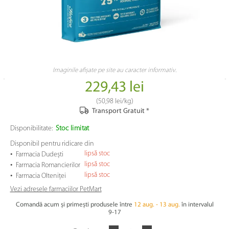
Imaginile afișate pe site au caracter informativ.
229,43 lei
(
50,98 lei
/kg)
Transport Gratuit *
Disponibilitate:
Stoc limitat
Disponibil pentru ridicare din
•
lipsă stoc
Farmacia Dudești
•
lipsă stoc
Farmacia Romancierilor
•
lipsă stoc
Farmacia Olteniței
Vezi adresele farmaciilor PetMart
Comandă acum și primești produsele între
12 aug. - 13 aug.
în intervalul
9-17