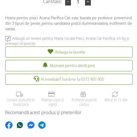
Cantitate:
Hrana pentru pisici Acana Pacifica Cat este bazata pe proteine provenind
din 3 tipuri de peste, pentru sanatatea pisicii dumneavoastra, indiferent de
varsta.
Adaugă un review pentru Hrana Uscata Pisici, Acana Cat Pacifica, 4.5 kg și
primești 50 puncte
Adauga la favorite
Abonare pentru alertă preţ
Ai întrebări? Sună-ne la 0372 905 900
Livrare gratuită în
Platești ușor și
Primești puncte
Retur în 15 zile
toată țara
rapid
cadou
Recomandă acest produs și prietenilor