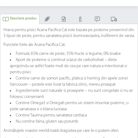
Descriere produs
Hrana pentru pisici Acana Pacifica Cat este bazata pe proteine provenind din
3 tipuri de peste, pentru sanatatea pisicii dumneavoastra, indiferent de varsta.
Punctele forte ale Acana Pacifica Cat:
Formula: 65% carne de peste, 35% fructe si legume, 0% boabe
Aport de proteine si continut scazut de carbohidrati – dieta
apropiindu-se astfel foarte mult de cea pe care natura a intentionat-o
pentru pisici
Contine carne de somon pacific, platica si herring din apele zonei
Vancouver – pestele este livrat la fabrica zilnic, mereu proaspat
Ingredientele sunt naturale si proaspete – nu sunt congelate si nu se
folosesc conservanti
Contine Omega3 si Omega6 pentru un sistem imunitar puternic, o
piele sanatoasa si o blana lucioasa
Contine Taurina pentru sanatatea cardiaca
Nu contine faina, gluten sau porumb
Animăluțele noastre merită toată dragostea pe care le-o putem oferi.