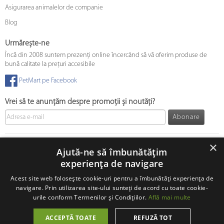
Asigurarea animalelor de companie
Blog
Urmărește-ne
Încă din 2008 suntem prezenți online încercând să vă oferim produse de
bună calitate la prețuri accesibile
PetMart pe Facebook
Vrei să te anunțăm despre promoții și noutăți?
Abonare
© 2008 - 2026 PetMart Online SRL.
0372 905 900
×
Ajută-ne să îmbunătățim
experiența de navigare
Acest site web folosește cookie-uri pentru a îmbunătăți experiența de
navigare. Prin utilizarea site-ului sunteți de acord cu toate cookie-
urile conform Termenilor și Condițiilor.
Află mai multe
ACCEPTĂ TOATE
REFUZĂ TOT