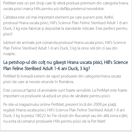
PetMart este un pet shop care îți oferă produse premium din categoria hrana
uscata pisici marca Hills pentru a-ți răsfăța prietenul nevorbitor.
Calitatea este cel mai important element pe care punem preț. Astfel,
produsul Hrana uscata pisici, Hill's Science Plan Feline Sterilised Adult 1-6 ani
Duck, 3 kg este fabricat și depozitat la standarde ridicate. Este perfect pentru
pisici!
Iubitorii de animale pot comanda produsul Hrana uscata pisici, Hill's Science
Plan Feline Sterilised Adult 1-6 ani Duck, 3 kg la orice oră din zi sau din
noapte.
La petshop-ul din colț nu găsești Hrana uscata pisici, Hill's Science
Plan Feline Sterilised Adult 1-6 ani Duck, 3 kg?
PetMart îți livrează extrem de rapid produsele din categoria hrana uscata
pisici de care ai nevoie oriunde în România.
Este cunoscut faptul că animalele sunt foarte sensibile. La PetMart este foarte
important ca produsele să aducă un plus de sănătate pentru pisici.
Pe site-ul magazinului online PetMart, prezent încă din 2009 pe piață,
regăsiți Hrana uscata pisici, Hill's Science Plan Feline Sterilised Adult 1-6 ani
Duck, 3 kg la prețul 180,22 lei. Fie că ești din București sau din altă zona a țării,
nu ezita să comanzi produsele Hills pentru pisici de la Pet Mart!