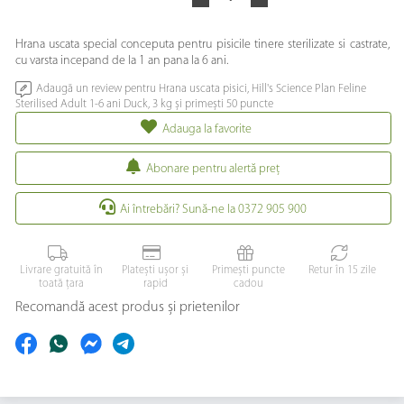
Hrana uscata special conceputa pentru pisicile tinere sterilizate si castrate,
cu varsta incepand de la 1 an pana la 6 ani.
Adaugă un review pentru Hrana uscata pisici, Hill's Science Plan Feline
Sterilised Adult 1-6 ani Duck, 3 kg și primești 50 puncte
Adauga la favorite
Abonare pentru alertă preţ
Ai întrebări? Sună-ne la 0372 905 900
Livrare gratuită în
Platești ușor și
Primești puncte
Retur în 15 zile
toată țara
rapid
cadou
Recomandă acest produs și prietenilor