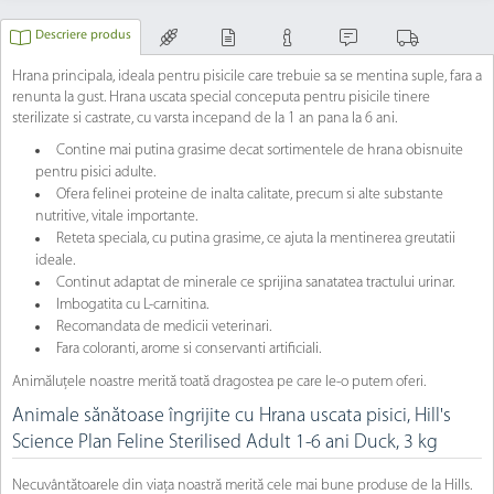
Descriere produs
Hrana principala, ideala pentru pisicile care trebuie sa se mentina suple, fara a
renunta la gust. Hrana uscata special conceputa pentru pisicile tinere
sterilizate si castrate, cu varsta incepand de la 1 an pana la 6 ani.
Contine mai putina grasime decat sortimentele de hrana obisnuite
pentru pisici adulte.
Ofera felinei proteine de inalta calitate, precum si alte substante
nutritive, vitale importante.
Reteta speciala, cu putina grasime, ce ajuta la mentinerea greutatii
ideale.
Continut adaptat de minerale ce sprijina sanatatea tractului urinar.
Imbogatita cu L-carnitina.
Recomandata de medicii veterinari.
Fara coloranti, arome si conservanti artificiali.
Animăluțele noastre merită toată dragostea pe care le-o putem oferi.
Animale sănătoase îngrijite cu Hrana uscata pisici, Hill's
Science Plan Feline Sterilised Adult 1-6 ani Duck, 3 kg
Necuvântătoarele din viața noastră merită cele mai bune produse de la Hills.