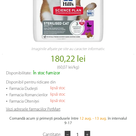
Imaginile afișate pe site au caracter informativ.
180,22 lei
(
60,07 lei
/kg)
Disponibilitate:
În stoc furnizor
Disponibil pentru ridicare din
•
lipsă stoc
Farmacia Dudești
•
lipsă stoc
Farmacia Romancierilor
•
lipsă stoc
Farmacia Olteniței
Vezi adresele farmaciilor PetMart
Comandă acum și primești produsele între
12 aug. - 13 aug.
în intervalul
9-17
Cantitate: